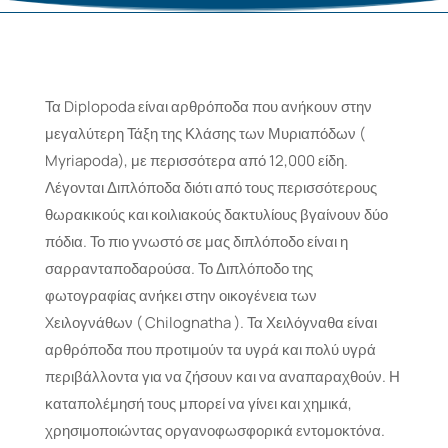
Τα Diplopoda είναι αρθρόποδα που ανήκουν στην
μεγαλύτερη Τάξη της Κλάσης των Μυριαπόδων (
Myriapoda), με περισσότερα από 12,000 είδη.
Λέγονται Διπλόποδα διότι από τους περισσότερους
θωρακικούς και κοιλιακούς δακτυλίους βγαίνουν δύο
πόδια. Το πιο γνωστό σε μας διπλόποδο είναι η
σαρρανταποδαρούσα. Το Διπλόποδο της
φωτογραφίας ανήκει στην οικογένεια των
Xειλογνάθων ( Chilognatha ). Τα Χειλόγναθα είναι
αρθρόποδα που προτιμούν τα υγρά και πολύ υγρά
περιβάλλοντα για να ζήσουν και να αναπαραχθούν. Η
καταπολέμησή τους μπορεί να γίνει και χημικά,
χρησιμοποιώντας οργανοφωσφορικά εντομοκτόνα.