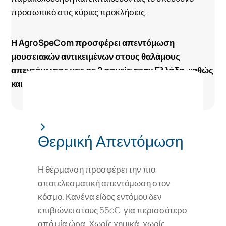
προσωπικό στις κύριες προκλήσεις.
Η AgroSpeCom προσφέρει απεντόμωση
μουσειακών αντικειμένων στους θαλάμους
απεντόμωσης μας σε 2 σημεία στην Ελλάδα, καθώς
και επιτόπιες εφαρμογές.
>
Θερμική Απεντόμωση
Η θέρμανση προσφέρει την πιο
αποτελεσματική απεντόμωση στον
κόσμο. Κανένα είδος εντόμου δεν
επιβιώνει στους 55oC για περισσότερο
από μία ώρα. Χωρίς χημικά, χωρίς