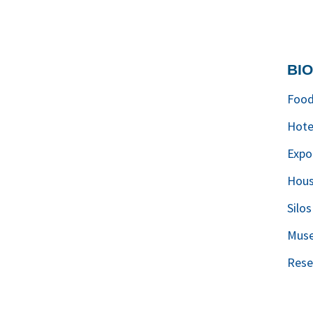
ΒΙ
Food
Hote
Expo
Hou
Silo
Mus
Rese