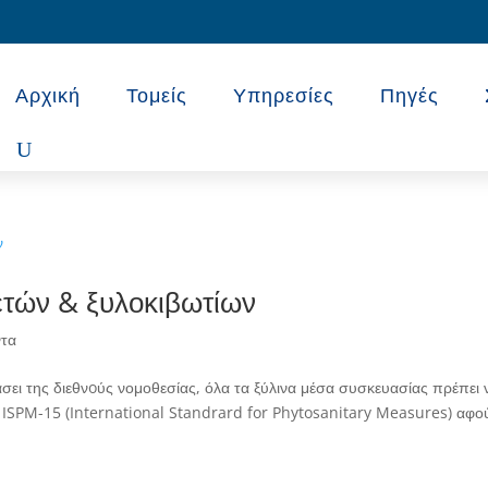
Αρχική
Τομείς
Υπηρεσίες
Πηγές
τών & ξυλοκιβωτίων
ντα
ει της διεθνoύς νομοθεσίας, όλα τα ξύλινα μέσα συσκευασίας πρέπει 
ISPM-15 (International Standrard for Phytosanitary Measures) αφο