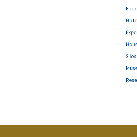
Food
Hote
Expo
Hou
Silo
Mus
Rese